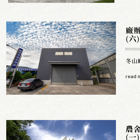
廠
(六)
冬山
read 
農
(一)