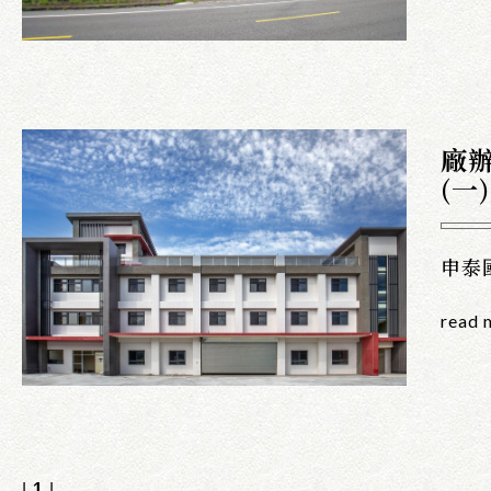
廠
(一)
申泰
read 
|
1
|