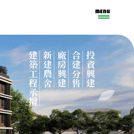
MENU
建築工程承攬
新建農舍
廠房興建
合建分售
投資興建