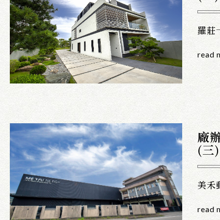
羅莊
read 
廠
(三)
美禾
read 