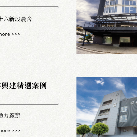
十六新段農舍
more >>>
辦興建精選案例
動力廠辦
more >>>