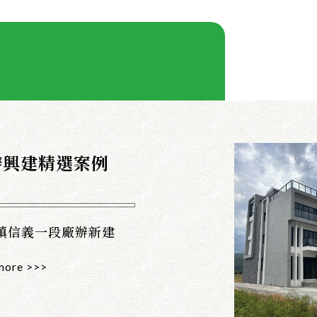
辦興建精選案例
鎮信義一段廠辦新建
more >>>