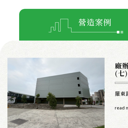
營造案例
廠
(七)
羅東
read 